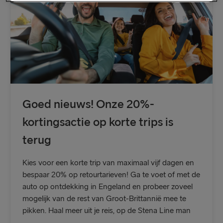
ANDERE ROUTES
Travemünde → Liepāja
Nynäshamn → Ventspils
Liepāja → Travemünde
Ventspils → Nynäshamn
Goed nieuws! Onze 20%-
kortingsactie op korte trips is
terug
Kies voor een korte trip van maximaal vijf dagen en
bespaar 20% op retourtarieven! Ga te voet of met de
auto op ontdekking in Engeland en probeer zoveel
mogelijk van de rest van Groot-Brittannië mee te
pikken. Haal meer uit je reis, op de Stena Line man