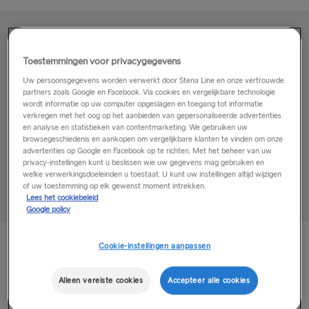
Rosslare → Fishguard
NAAR/VAN SCANDINAVIE
Toestemmingen voor privacygegevens
Updates voor afvaart
Kiel → Göteborg
Uw persoonsgegevens worden verwerkt door Stena Line en onze vertrouwde
partners zoals Google en Facebook. Via cookies en vergelijkbare technologie
wordt informatie op uw computer opgeslagen en toegang tot informatie
Frederikshavn → Göteborg
Reizen met huisdieren
verkregen met het oog op het aanbieden van gepersonaliseerde advertenties
en analyse en statistieken van contentmarketing. We gebruiken uw
Gdynia → Karlskrona
browsegeschiedenis en aankopen om vergelijkbare klanten te vinden om onze
advertenties op Google en Facebook op te richten. Met het beheer van uw
Rostock → Trelleborg
privacy-instellingen kunt u beslissen wie uw gegevens mag gebruiken en
Ferry en trein
welke verwerkingsdoeleinden u toestaat. U kunt uw instellingen altijd wijzigen
of uw toestemming op elk gewenst moment intrekken.
Göteborg → Kiel
Lees het cookiebeleid
Google policy
Göteborg → Frederikshavn
Karlskrona → Gdynia
Cookie-instellingen aanpassen
Trelleborg → Rostock
Alleen vereiste cookies
Accepteer alle cookies