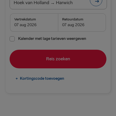
Hoek van Holland → Harwich
NAAR/VAN VK & IERLAND
Vertrekdatum
Retourdatum
Hoek van Holland → Harwich
Harwich → Hoek van Holland
Kalender met lage tarieven weergeven
Cairnryan → Belfast
Reis zoeken
Liverpool → Belfast
Holyhead → Dublin
+
Kortingscode toevoegen
Fishguard → Rosslare
Belfast → Cairnryan
Belfast → Liverpool
Dublin → Holyhead