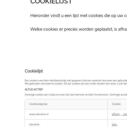
COOKIELIJST
Hieronder vindt u een lijst met cookies die op uw
Welke cookies er precies worden geplaatst, is afha
Cookielijst
Een cookie is een klein tekstbestandje met gegevens dat een website (wanneer een gebruiker
We gebruiken ook externe cookies. Dit zijn cookies van een ander domein dan waar u zich be
ALTIJD ACTIEF
Sommige cookies zijn nodig om onze site naar behoren te laten functioneren. Sommige worde
Cookiesubgroep
Cookies
ALTIJD
ACTIEF
www.stenaline.nl
affinity
,
__log
stenaline
awc_