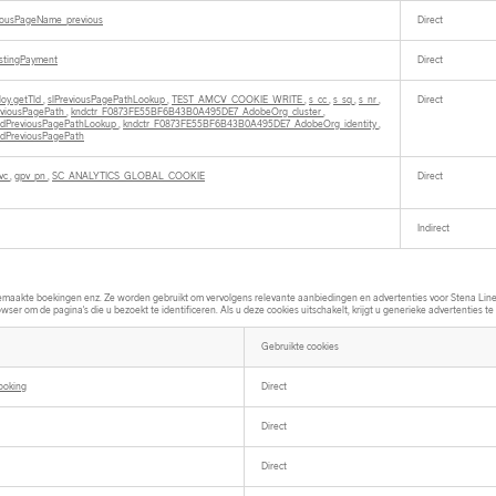
iousPageName_previous
Direct
istingPayment
Direct
loy.getTld
,
slPreviousPagePathLookup
,
TEST_AMCV_COOKIE_WRITE
,
s_cc
,
s_sq
,
s_nr
,
Direct
eviousPagePath
,
kndctr_F0873FE55BF6B43B0A495DE7_AdobeOrg_cluster
,
sedPreviousPagePathLookup
,
kndctr_F0873FE55BF6B43B0A495DE7_AdobeOrg_identity
,
edPreviousPagePath
ivc
,
gpv_pn
,
SC_ANALYTICS_GLOBAL_COOKIE
Direct
Indirect
maakte boekingen enz. Ze worden gebruikt om vervolgens relevante aanbiedingen en advertenties voor Stena Line 
er om de pagina's die u bezoekt te identificeren. Als u deze cookies uitschakelt, krijgt u generieke advertenties te z
Gebruikte cookies
ooking
Direct
Direct
Direct