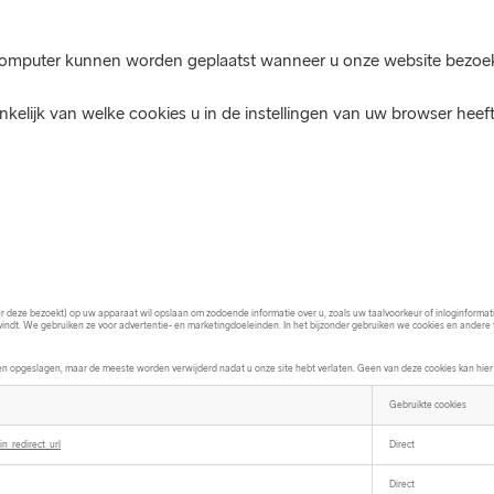
 computer kunnen worden geplaatst wanneer u onze website bezoekt
nkelijk van welke cookies u in de instellingen van uw browser heeft
 deze bezoekt) op uw apparaat wil opslaan om zodoende informatie over u, zoals uw taalvoorkeur of inloginformati
vindt. We gebruiken ze voor advertentie- en marketingdoeleinden. In het bijzonder gebruiken we cookies en andere
n opgeslagen, maar de meeste worden verwijderd nadat u onze site hebt verlaten. Geen van deze cookies kan hier w
Gebruikte cookies
in_redirect_url
Direct
Direct