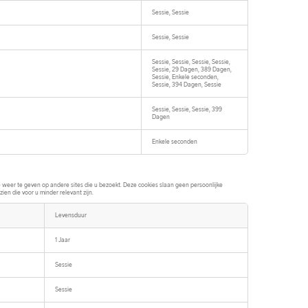
Sessie, Sessie
Sessie, Sessie
Sessie, Sessie, Sessie, Sessie,
Sessie, 29 Dagen, 389 Dagen,
Sessie, Enkele seconden,
Sessie, 394 Dagen, Sessie
Sessie, Sessie, Sessie, 399
Dagen
Enkele seconden
weer te geven op andere sites die u bezoekt. Deze cookies slaan geen persoonlijke
ien die voor u minder relevant zijn.
Levensduur
1 Jaar
Sessie
Sessie