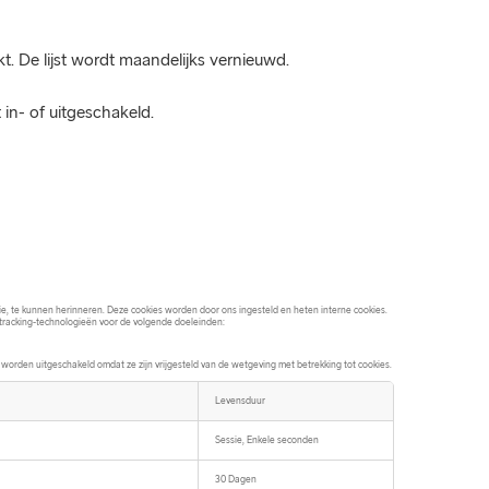
. De lijst wordt maandelijks vernieuwd.
 in- of uitgeschakeld.
e, te kunnen herinneren. Deze cookies worden door ons ingesteld en heten interne cookies.
 tracking-technologieën voor de volgende doeleinden:
orden uitgeschakeld omdat ze zijn vrijgesteld van de wetgeving met betrekking tot cookies.
Levensduur
Sessie, Enkele seconden
30 Dagen