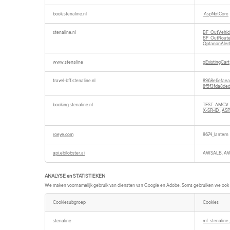
book.stenaline.nl
.AspNetCore
stenaline.nl
BF_OutVehi
BF_OutRout
OptanonAler
www.stenaline
gExistingCart
travel-bff.stenaline.nl
8968e6e1aea
8f5f3fda8de
booking.stenaline.nl
TEST_AMCV
X-SR-ID
,
ASP
roeye.com
8674_lantern
api.ebilobster.ai
AWSALB, A
ANALYSE en STATISTIEKEN
We maken voornamelijk gebruik van diensten van Google en Adobe. Soms gebruiken we ook a
Cookiesubgroep
Cookies
ANALYSE
en
stenaline
mf_stenaline
STATISTIEKEN