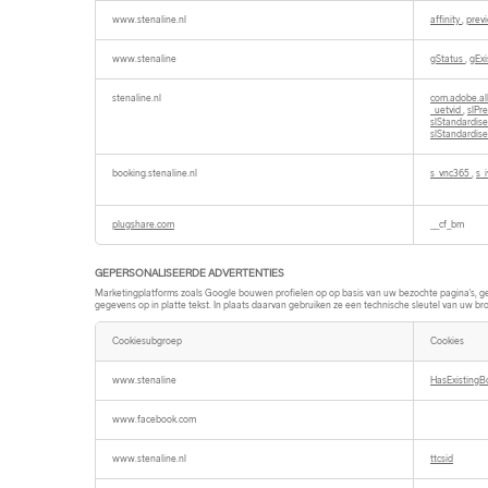
www.stenaline.nl
affinity
,
prev
www.stenaline
gStatus
,
gEx
stenaline.nl
com.adobe.al
_uetvid
,
slPr
slStandardi
slStandardis
booking.stenaline.nl
s_vnc365
,
s_
plugshare.com
__cf_bm
GEPERSONALISEERDE ADVERTENTIES
Marketingplatforms zoals Google bouwen profielen op op basis van uw bezochte pagina's, ge
gegevens op in platte tekst. In plaats daarvan gebruiken ze een technische sleutel van uw brows
Cookiesubgroep
Cookies
GEPERSONALISEERDE
ADVERTENTIES
www.stenaline
HasExistingB
www.facebook.com
www.stenaline.nl
ttcsid