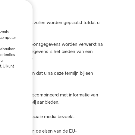
er geen cookies zullen worden geplaatst totdat u
zoals
w computer
pgeslagen. De persoonsgegevens worden verwerkt na
gebruiken
an uw persoonsgegevens is het bieden van een
ertenties
van onze website.
 u
. U kunt
Dat wil zeggen dat u na deze termijn bij een
atie wordt soms gecombineerd met informatie van
r de reizen die wij aanbieden.
re websites of sociale media bezoekt.
n die voldoet aan de eisen van de EU-