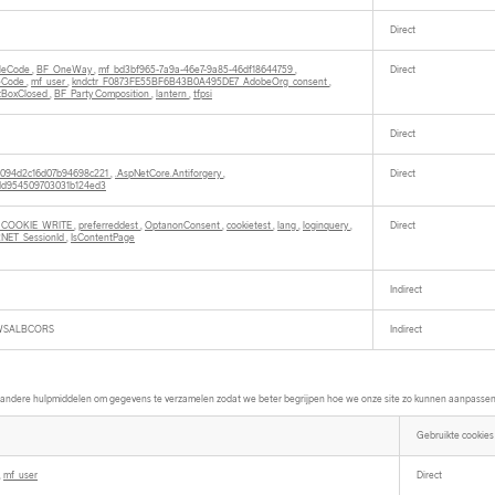
Direct
cleCode
,
BF_OneWay
,
mf_bd3bf965-7a9a-46e7-9a85-46df18644759
,
Direct
eCode
,
mf_user
,
kndctr_F0873FE55BF6B43B0A495DE7_AdobeOrg_consent
,
tBoxClosed
,
BF_Party Composition
,
lantern
,
tfpsi
Direct
094d2c16d07b94698c221
,
.AspNetCore.Antiforgery
,
Direct
dd954509703031b124ed3
_COOKIE_WRITE
,
preferreddest
,
OptanonConsent
,
cookietest
,
lang
,
loginquery
,
Direct
.NET_SessionId
,
IsContentPage
Indirect
WSALBCORS
Indirect
ndere hulpmiddelen om gegevens te verzamelen zodat we beter begrijpen hoe we onze site zo kunnen aanpassen o
Gebruikte cookies
,
mf_user
Direct