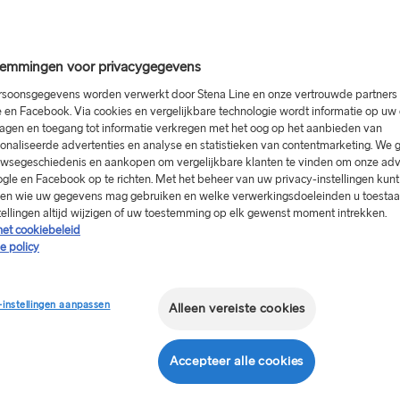
trouwde partners toe om hun tracking cookies op te slaan.
emmingen voor privacygegevens
 van uitdrukkelijke toestemming voor cookies‘. Dit betekent dat 
staat cookies te plaatsen.
soonsgegevens worden verwerkt door Stena Line en onze vertrouwde partners 
 en Facebook. Via cookies en vergelijkbare technologie wordt informatie op u
agen en toegang tot informatie verkregen met het oog op het aanbieden van
verwerking van persoonlijke gegevens die in deze cookies zijn o
onaliseerde advertenties en analyse en statistieken van contentmarketing. We 
nze legitieme belangen. Ons legitieme belang bij de verwerking v
wsegeschiedenis en aankopen om vergelijkbare klanten te vinden om onze adv
 is daarentegen het verkrijgen van informatie over de bezoekers 
gle en Facebook op te richten. Met het beheer van uw privacy-instellingen kunt
sen wie uw gegevens mag gebruiken en welke verwerkingsdoeleinden u toestaat
tellingen altijd wijzigen of uw toestemming op elk gewenst moment intrekken.
 opgeslagen in een cookie die elke 12 maanden wordt vernieuwd. 
het cookiebeleid
n browser deze vraag opnieuw krijgt voorgelegd.
e policy
n over welke pagina's u bezoekt en in welke volgorde. Deze inform
 groeperen die een soortgelijke belangstelling lijken te hebben voo
-instellingen aanpassen
Alleen vereiste cookies
die volgens ons interessant en relevant voor u zijn wanneer u ande
Accepteer alle cookies
 waaruit ons respect voor de privacy van onze gebruikers blijkt e