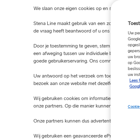
We slaan onze eigen cookies op en staan onze ver
Toest
Stena Line maakt gebruik van een zogenaamd ‘Model
de vraag heeft beantwoord of u ons al dan niet toe
Uw per
Google
opgesl
Door je toestemming te geven, stem je in met de 
gepers
een afweging tussen uw individuele belangen en o
uw bro
goede gebruikerservaring. Ons commerciële belang
op Goo
beslis
uw ins
Uw antwoord op het verzoek om toestemming wordt
Lees 
bezoek aan onze website met dezelfde computer e
Googl
Wij gebruiken cookies om informatie te verkrijge
onze partners. Op die manier kunnen wij gebruikers
Cookie
Onze partners kunnen dus advertenties laten zien 
Wij gebruiken een geavanceerde ePrivacy-oplossing