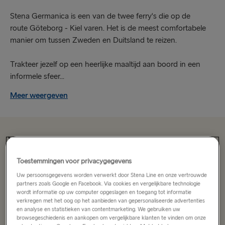
Stena Germanica is een van de twee ferry's die op de
route Göteborg - Kiel varen. Het is de meest comfortabele
manier om tussen Zweden en Duitsland te reizen.
Trakteer jezelf op een heerlijke maaltijd aan boord in een
informele sfeer...
Meer weergeven
Vanaf €183.10
enkele reis, auto, bestuurder en hut
Toestemmingen voor privacygegevens
Route
Uw persoonsgegevens worden verwerkt door Stena Line en onze vertrouwde
partners zoals Google en Facebook. Via cookies en vergelijkbare technologie
Kiel → Göteborg
wordt informatie op uw computer opgeslagen en toegang tot informatie
verkregen met het oog op het aanbieden van gepersonaliseerde advertenties
en analyse en statistieken van contentmarketing. We gebruiken uw
NAAR/VAN VK & IERLAND
browsegeschiedenis en aankopen om vergelijkbare klanten te vinden om onze