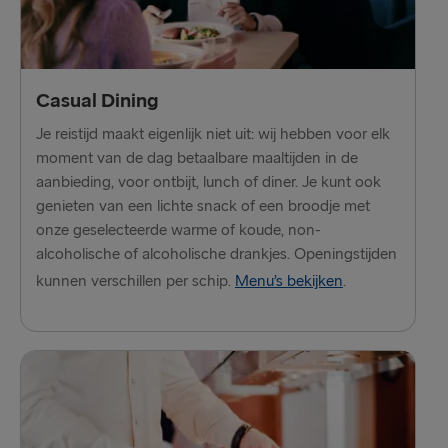
Kiel → Göteborg
Frederikshavn → Göteborg
Casual Dining
Gdynia → Karlskrona
Je reistijd maakt eigenlijk niet uit: wij hebben voor elk
Rostock → Trelleborg
moment van de dag betaalbare maaltijden in de
aanbieding, voor ontbijt, lunch of diner. Je kunt ook
Göteborg → Kiel
genieten van een lichte snack of een broodje met
onze geselecteerde warme of koude, non-
Göteborg → Frederikshavn
alcoholische of alcoholische drankjes. Openingstijden
Karlskrona → Gdynia
kunnen verschillen per schip.
Menu’s bekijken
.
Trelleborg → Rostock
ANDERE ROUTES
Travemünde → Liepāja