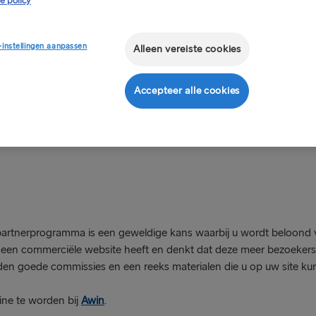
e policy
-instellingen aanpassen
Alleen vereiste cookies
Accepteer alle cookies
partnerprogramma is een geweldige kans waarbij u wordt beloond 
Als u een commerciële website heeft en denkt dat deze meer bezoeke
n goede commissies en een reeks materialen die u op uw site kun
ine te worden bij
Awin
.