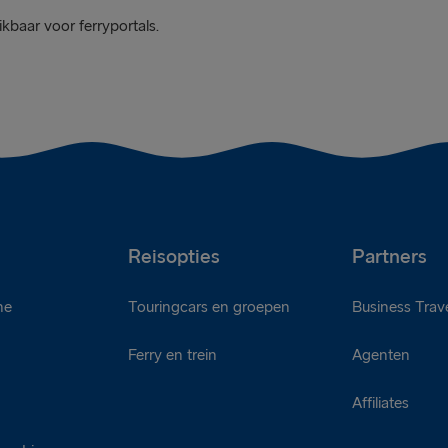
kbaar voor ferryportals.
Reisopties
Partners
ne
Touringcars en groepen
Business Trave
Ferry en trein
Agenten
d
Affiliates