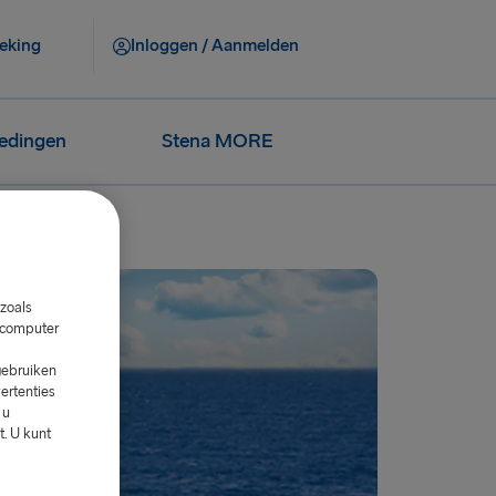
eking
Inloggen / Aanmelden
iedingen
Stena MORE
zoals
w computer
gebruiken
ertenties
 u
. U kunt