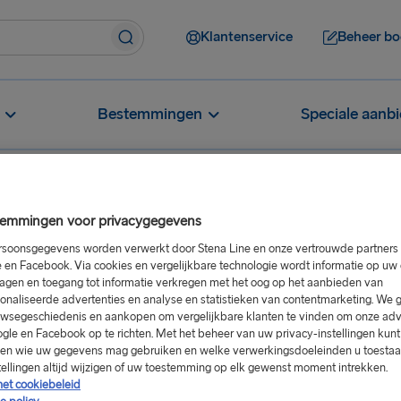
Klantenservice
Beheer bo
Bestemmingen
Speciale aanb
emmingen voor privacygegevens
soonsgegevens worden verwerkt door Stena Line en onze vertrouwde partners 
 en Facebook. Via cookies en vergelijkbare technologie wordt informatie op u
agen en toegang tot informatie verkregen met het oog op het aanbieden van
onaliseerde advertenties en analyse en statistieken van contentmarketing. We 
wsegeschiedenis en aankopen om vergelijkbare klanten te vinden om onze adv
gle en Facebook op te richten. Met het beheer van uw privacy-instellingen kunt
sen wie uw gegevens mag gebruiken en welke verwerkingsdoeleinden u toestaat
tellingen altijd wijzigen of uw toestemming op elk gewenst moment intrekken.
het cookiebeleid