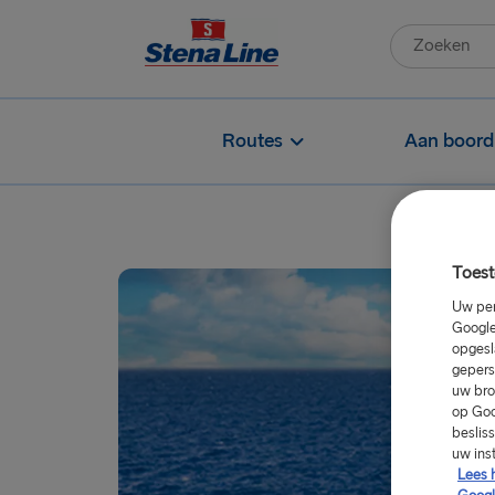
Routes
Aan boord
Toest
Uw per
Google
opgesl
gepers
uw bro
op Goo
beslis
uw ins
Lees 