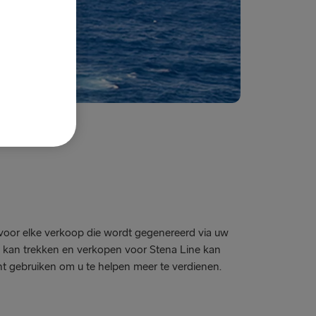
voor elke verkoop die wordt gegenereerd via uw
rs kan trekken en verkopen voor Stena Line kan
t gebruiken om u te helpen meer te verdienen.