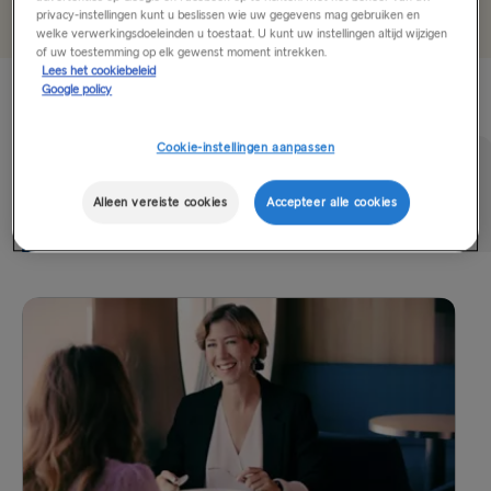
privacy-instellingen kunt u beslissen wie uw gegevens mag gebruiken en
welke verwerkingsdoeleinden u toestaat. U kunt uw instellingen altijd wijzigen
Harwich → Hoek van Holland
of uw toestemming op elk gewenst moment intrekken.
Lees het cookiebeleid
Ervaring aan boord
Cairnryan → Belfast
Google policy
Liverpool → Belfast
Cookie-instellingen aanpassen
Holyhead → Dublin
Alleen vereiste cookies
Accepteer alle cookies
Eten en drinken
Winkelen
Lounges
Fishguard → Rosslare
Belfast → Cairnryan
Belfast → Liverpool
Dublin → Holyhead
Rosslare → Fishguard
NAAR/VAN SCANDINAVIE