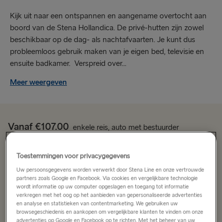
Kijk uit naar een ontspannen en aangename overtocht aan
boord van de Stena Hollandica. De privé-hutten zijn zowel
beschikbaar op de dag- als nachtafvaarten. Je kunt dus
probleemloos gebruik maken van je eigen bed, televisie en
ensuite badkamer. Verspreid over...
Meer weergeven
Vanaf €107.00
enkele reis, auto met bestuurder
Toestemmingen voor privacygegevens
Route
Uw persoonsgegevens worden verwerkt door Stena Line en onze vertrouwde
Harwich → Hoek van Holland
partners zoals Google en Facebook. Via cookies en vergelijkbare technologie
wordt informatie op uw computer opgeslagen en toegang tot informatie
verkregen met het oog op het aanbieden van gepersonaliseerde advertenties
NAAR/VAN VK & IERLAND
en analyse en statistieken van contentmarketing. We gebruiken uw
Datum selecteren
browsegeschiedenis en aankopen om vergelijkbare klanten te vinden om onze
Hoek van Holland → Harwich
advertenties op Google en Facebook op te richten. Met het beheer van uw