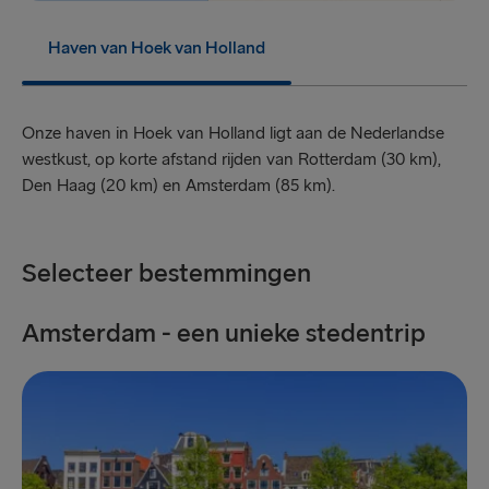
Rosslare → Fishguard
Haven van Hoek van Holland
NAAR/VAN SCANDINAVIE
Kiel → Göteborg
Onze haven in Hoek van Holland ligt aan de Nederlandse
westkust, op korte afstand rijden van Rotterdam (30 km),
Frederikshavn → Göteborg
Den Haag (20 km) en Amsterdam (85 km).
Gdynia → Karlskrona
Rostock → Trelleborg
Selecteer bestemmingen
Göteborg → Kiel
Amsterdam - een unieke stedentrip
M
Göteborg → Frederikshavn
Karlskrona → Gdynia
Trelleborg → Rostock
ANDERE ROUTES