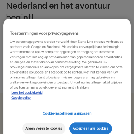
Nederland en het avontuur
begint!
Een Nederlands avontuur
Toestemmingen voor privacygegevens
Uw persoonsgegevens worden verwerkt door Stena Line en onze vertrouwde
Nederland staat bekend om zijn kunst, grachten en
partners zoals Google en Facebook. Via cookies en vergelijkbare technologie
wordt informatie op uw computer opgeslagen en toegang tot informatie
zonnebloemen en heeft zoveel te bieden als je een bezoek
verkregen met het oog op het aanbieden van gepersonaliseerde advertenties
brengt. Als relatief klein land kun je genieten van het
en analyse en statistieken van contentmarketing. We gebruiken uw
browsegeschiedenis en aankopen om vergelijkbare klanten te vinden om onze
verkennen van bruisende steden vol met heerlijk eten...
advertenties op Google en Facebook op te richten. Met het beheer van uw
privacy-instellingen kunt u beslissen wie uw gegevens mag gebruiken en
Meer weergeven
welke verwerkingsdoeleinden u toestaat. U kunt uw instellingen altijd wijzigen
of uw toestemming op elk gewenst moment intrekken.
Lees het cookiebeleid
Google policy
Vanaf €107.00
enkele reis, auto met bestuurder
Cookie-instellingen aanpassen
Route
Alleen vereiste cookies
Accepteer alle cookies