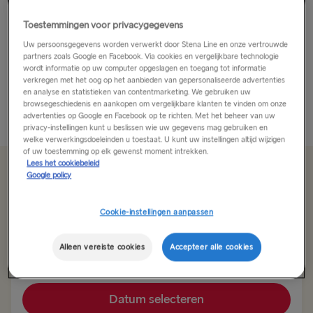
Op zoek naar avontuur in de buitenlucht? In WOW
Toestemmingen voor privacygegevens
Park zweef je eerst hoog boven de boomtoppen en
Uw persoonsgegevens worden verwerkt door Stena Line en onze vertrouwde
verken je vervolgens een ondergrondse wereld. Het is
partners zoals Google en Facebook. Via cookies en vergelijkbare technologie
wordt informatie op uw computer opgeslagen en toegang tot informatie
slechts een van de vijf attracties die een bezoek aan
verkregen met het oog op het aanbieden van gepersonaliseerde advertenties
het LEGOLAND® Billund Resort...
en analyse en statistieken van contentmarketing. We gebruiken uw
browsegeschiedenis en aankopen om vergelijkbare klanten te vinden om onze
Meer weergeven
advertenties op Google en Facebook op te richten. Met het beheer van uw
privacy-instellingen kunt u beslissen wie uw gegevens mag gebruiken en
welke verwerkingsdoeleinden u toestaat. U kunt uw instellingen altijd wijzigen
of uw toestemming op elk gewenst moment intrekken.
Lees het cookiebeleid
Bespaar tot 20%
Google policy
Cookie-instellingen aanpassen
Route
Hoek van Holland → Harwich
Alleen vereiste cookies
Accepteer alle cookies
NAAR/VAN VK & IERLAND
Datum selecteren
Hoek van Holland → Harwich