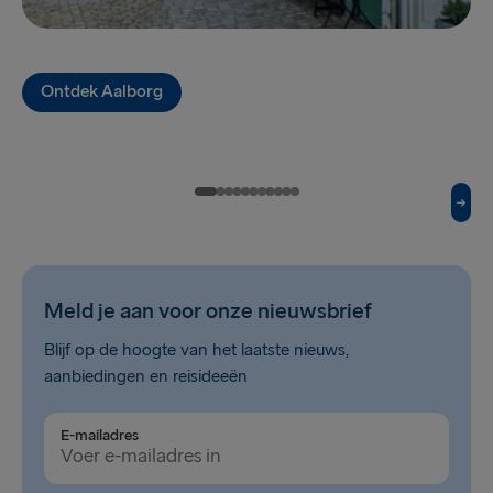
Kiel → Göteborg
Frederikshavn → Göteborg
Ontdek Aalborg
Gdynia → Karlskrona
Rostock → Trelleborg
Göteborg → Kiel
Göteborg → Frederikshavn
Karlskrona → Gdynia
Meld je aan voor onze nieuwsbrief
Trelleborg → Rostock
Blijf op de hoogte van het laatste nieuws,
aanbiedingen en reisideeën
ANDERE ROUTES
Travemünde → Liepāja
E-mailadres
Nynäshamn → Ventspils