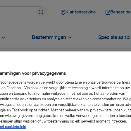
Klantenservice
Beheer bo
Bestemmingen
Speciale aanb
emmingen voor privacygegevens
n hutten verplicht voor overtochten ‘s nachts?
soonsgegevens worden verwerkt door Stena Line en onze vertrouwde partners 
 en Facebook. Via cookies en vergelijkbare technologie wordt informatie op u
oor
agen en toegang tot informatie verkregen met het oog op het aanbieden van
onaliseerde advertenties en analyse en statistieken van contentmarketing. We 
wsegeschiedenis en aankopen om vergelijkbare klanten te vinden om onze adv
gle en Facebook op te richten. Met het beheer van uw privacy-instellingen kunt
sen wie uw gegevens mag gebruiken en welke verwerkingsdoeleinden u toestaat
tellingen altijd wijzigen of uw toestemming op elk gewenst moment intrekken.
oals op onze routes Kiel -
het cookiebeleid
chte hutten moeten worden