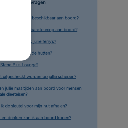
Gerelateerde vragen
ergaderfaciliteiten beschikbaar aan boord?
toelen met verstelbare leuning aan boord?
iteiten zijn er op jullie ferry’s?
liteiten zijn er in de hutten?
 Stena Plus Lounge?
at uitgecheckt worden op jullie schepen?
en jullie maaltijden aan boord voor mensen
ale dieeteisen?
ik de sleutel voor mijn hut afhalen?
 en drinken kan ik aan boord kopen?