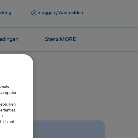
eking
Inloggen / Aanmelden
iedingen
Stena MORE
zoals
w computer
gebruiken
ertenties
 u
. U kunt