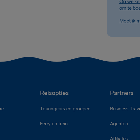
Op welke 
om te bo
Moet ik m
Reisopties
Partners
ne
Touringcars en groepen
Business Trave
Ferry en trein
Agenten
d
Affiliates