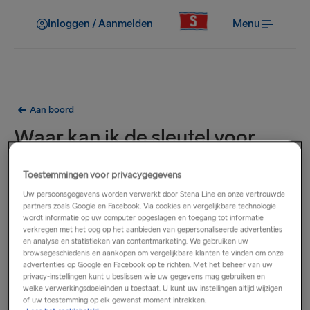
Inloggen / Aanmelden
Menu
Aan boord
Waar kan ik de sleutel voor
mijn hut afhalen?
Toestemmingen voor privacygegevens
Uw persoonsgegevens worden verwerkt door Stena Line en onze vertrouwde
Je hutsleutel wordt uitgegeven bij het inchecken indien je
partners zoals Google en Facebook. Via cookies en vergelijkbare technologie
vooraf een hut hebt geboekt. Als je aan boord naar een hut
wordt informatie op uw computer opgeslagen en toegang tot informatie
verkregen met het oog op het aanbieden van gepersonaliseerde advertenties
upgradet, zal onze Guest Service je een sleutel verstrekken.
en analyse en statistieken van contentmarketing. We gebruiken uw
browsegeschiedenis en aankopen om vergelijkbare klanten te vinden om onze
advertenties op Google en Facebook op te richten. Met het beheer van uw
privacy-instellingen kunt u beslissen wie uw gegevens mag gebruiken en
welke verwerkingsdoeleinden u toestaat. U kunt uw instellingen altijd wijzigen
Gerelateerde vragen
of uw toestemming op elk gewenst moment intrekken.