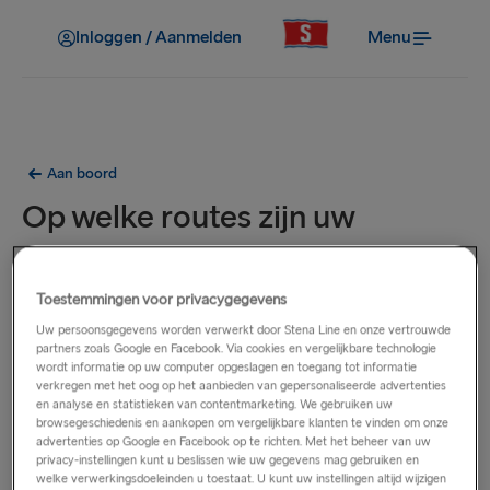
Inloggen / Aanmelden
Menu
Aan boord
Op welke routes zijn uw
gedeelde hutten beschikbaar
om te boeken?
Toestemmingen voor privacygegevens
Uw persoonsgegevens worden verwerkt door Stena Line en onze vertrouwde
partners zoals Google en Facebook. Via cookies en vergelijkbare technologie
Een klein gedeelte van de hutten op de Nynäshamn –
wordt informatie op uw computer opgeslagen en toegang tot informatie
Ventspils en Liepāja – Travemünde routes (Stena Flavia,
verkregen met het oog op het aanbieden van gepersonaliseerde advertenties
en analyse en statistieken van contentmarketing. We gebruiken uw
Stena Horizon, Stena Scandica en Stena Baltica) zijn
browsegeschiedenis en aankopen om vergelijkbare klanten te vinden om onze
voorbehouden voor passagiers die een enkel bed willen
advertenties op Google en Facebook op te richten. Met het beheer van uw
privacy-instellingen kunt u beslissen wie uw gegevens mag gebruiken en
boeken in een gedeelde hut. Deze hutten hebben de naam
welke verwerkingsdoeleinden u toestaat. U kunt uw instellingen altijd wijzigen