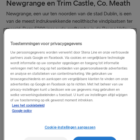
Newgrange en Trim Castle, Co. Meath
Newgrange, een uur ten noorden van de stad Dublin, is een
van de meest indrukwekkende neolithische vindplaatsen ter
wereld. Deze 5200 jaar oude graftombe in de Boyne Valley
werd gebouwd door boeren uit het stenen tijdperk, die
ervoor zorgden dat de doorgang en de binnenkamers
Toestemmingen voor privacygegevens
tijdens de winterzonnewende perfect waren uitgelijnd met
Uw persoonsgegevens worden verwerkt door Stena Line en onze vertrouwde
partners zoals Google en Facebook. Via cookies en vergelijkbare technologie
de opkomende zon. Spring een paar duizend jaar
wordt informatie op uw computer opgeslagen en toegang tot informatie
voorwaarts in de tijd en je vindt verderop Trim Castle, het
verkregen met het oog op het aanbieden van gepersonaliseerde advertenties
grootste Anglo-Normandische fort van Ierland. Het fort is zo
en analyse en statistieken van contentmarketing. We gebruiken uw
browsegeschiedenis en aankopen om vergelijkbare klanten te vinden om onze
indrukwekkend dat Mel Gibson het als filmlocatie koos voor
advertenties op Google en Facebook op te richten. Met het beheer van uw
de film Braveheart.
privacy-instellingen kunt u beslissen wie uw gegevens mag gebruiken en
welke verwerkingsdoeleinden u toestaat. U kunt uw instellingen altijd wijzigen
of uw toestemming op elk gewenst moment intrekken.
Lees het cookiebeleid
Google policy
Cookie-instellingen aanpassen