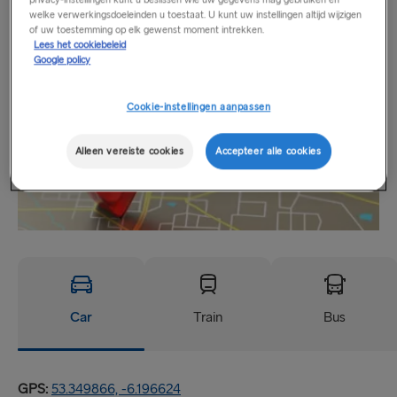
Locatie
welke verwerkingsdoeleinden u toestaat. U kunt uw instellingen altijd wijzigen
of uw toestemming op elk gewenst moment intrekken.
Lees het cookiebeleid
Google policy
Cookie-instellingen aanpassen
Alleen vereiste cookies
Accepteer alle cookies
Car
Train
Bus
GPS:
53.349866, -6.196624