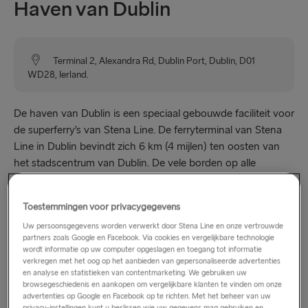
Haven van Dublin
Terminal 2, Alexandra Rd, Dublin Port, Dublin, D01
WD28, Ierland.
De haven van Dublin is een speciaal gebouwde faciliteit voor
de superferry’s van Stena Line. De ferryterminal van Stena
Line in Dublin bevindt zich 6 km (4 mijlen) ten oosten van
het stadscentrum van Dublin. De vele borden op alle
hoofdwegen die naar de haven leiden, geven duidelijke
aanwijzingen.
Toestemmingen voor privacygegevens
Uw persoonsgegevens worden verwerkt door Stena Line en onze vertrouwde
partners zoals Google en Facebook. Via cookies en vergelijkbare technologie
Openingstijden
wordt informatie op uw computer opgeslagen en toegang tot informatie
verkregen met het oog op het aanbieden van gepersonaliseerde advertenties
en analyse en statistieken van contentmarketing. We gebruiken uw
maandag – zondag: 05:30 – 02:30
browsegeschiedenis en aankopen om vergelijkbare klanten te vinden om onze
advertenties op Google en Facebook op te richten. Met het beheer van uw
privacy-instellingen kunt u beslissen wie uw gegevens mag gebruiken en