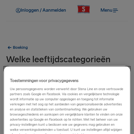
Inloggen / Aanmelden
Menu
Boeking
Welke leeftijdscategorieën
hanteert Stena Line?
Toestemmingen voor privacygegevens
De 3 belangrijkste leeftijdscategorieën zijn volwassenen (16
Uw persoonsgegevens worden verwerkt door Stena Line en onze vertrouwde
jaar +), kinderen (4-15 jaar) en baby’s (tot 3 jaar). Baby's
partners zoals Google en Facebook. Via cookies en vergelijkbare technologie
wordt informatie op uw computer opgeslagen en toegang tot informatie
reizen gratis op alle routes.
verkregen met het oog op het aanbieden van gepersonaliseerde advertenties
en analyse en statistieken van contentmarketing. We gebruiken uw
Op reizen tussen Zweden en Denemarken mogen
browsegeschiedenis en aankopen om vergelijkbare klanten te vinden om onze
advertenties op Google en Facebook op te richten. Met het beheer van uw
jongvolwassenen van 16 en 17 jaar zonder ouder of voogd
privacy-instellingen kunt u beslissen wie uw gegevens mag gebruiken en
reizen met een ingevulde, geprinte
vrijwaring van
welke verwerkingsdoeleinden u toestaat. U kunt uw instellingen altijd wijzigen