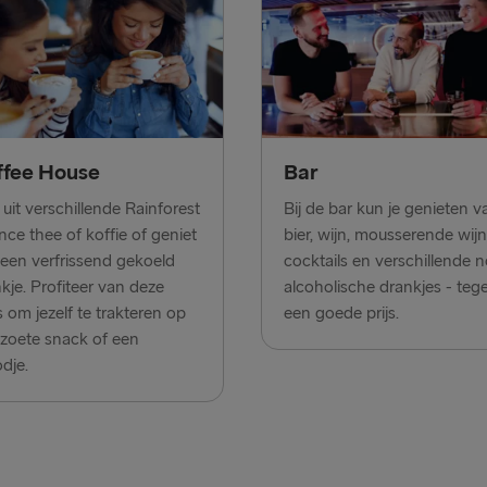
Gdynia → Ka
Rostock → T
Göteborg → 
Göteborg → 
ffee House
Bar
Karlskrona 
 uit verschillende Rainforest
Bij de bar kun je genieten v
ance thee of koffie of geniet
bier, wijn, mousserende wijn
Trelleborg 
een verfrissend gekoeld
cocktails en verschillende 
kje. Profiteer van deze
alcoholische drankjes - teg
ANDERE ROUT
 om jezelf te trakteren op
een goede prijs.
zoete snack of een
Travemünde
dje.
Nynäshamn 
Liepāja → 
Ventspils 