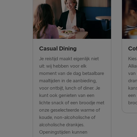
Casual Dining
Co
Je reistijd maakt eigenlijk niet
Kies
uit: wij hebben voor elk
Alli
moment van de dag betaalbare
van 
maaltijden in de aanbieding,
dran
voor ontbijt, lunch of diner. Je
kans
kunt ook genieten van een
een 
lichte snack of een broodje met
broo
onze geselecteerde warme of
koude, non-alcoholische of
alcoholische drankjes.
Openingstijden kunnen