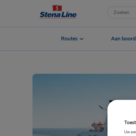
Routes
Aan boord
Toest
Uw per