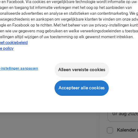
 en Facebook. Via cookies en vergelijkbare technologie wordt informatie op u
agen en toegang tot informatie verkregen met het oog op het aanbieden van
onaliseerde advertenties en analyse en statistieken van contentmarketing. We 
wsegeschiedenis en aankopen om vergelijkbare klanten te vinden om onze adv
gle en Facebook op te richten. Met het beheer van uw privacy-instellingen kunt
sen wie uw gegevens mag gebruiken en welke verwerkingsdoeleinden u toestaat
Vanaf €1
tellingen altijd wijzigen of uw toestemming op elk gewenst moment intrekken.
het cookiebeleid
enkele reis, 
e policy
Retour
-instellingen aanpassen
Alleen vereiste cookies
Route
eft niemand
Cairnryan 
Accepteer alle cookies
NAAR/VAN VK 
Vertrekdatu
kje in de bar,
Hoek van Ho
Harwich → H
Kalender 