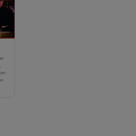
rlskrona
relleborg
Kiel
Frederikshavn
→ Gdynia
an
,
→ Rostock
non-
en
ES
 → Liepāja
→ Ventspils
Travemünde
→ Nynäshamn