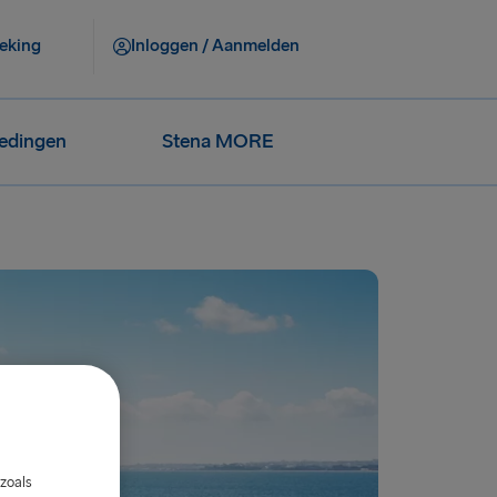
eking
Inloggen / Aanmelden
iedingen
Stena MORE
zoals