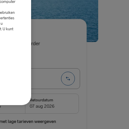
w computer
gebruiken
ertenties
 u
. U kunt
79.00
auto met bestuurder
Enkele reis
→ Belfast
& IERLAND
m
Retourdatum
lland → Harwich
oek van Holland
met lage tarieven weergeven