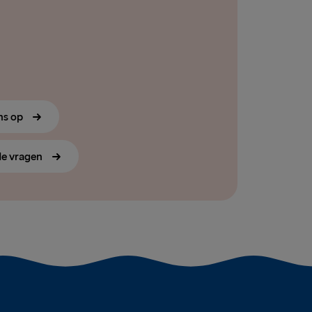
ns op
de vragen