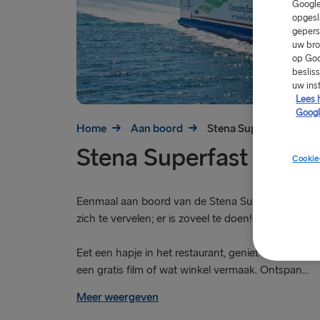
Google
opgesl
gepers
uw bro
op Goo
beslis
uw ins
Lees 
Googl
Home
Aan boord
Stena Superfast VII
Stena Superfast VII
Cookie
Eenmaal aan boord van de Stena Superfast VII ho
zich te vervelen; er is zoveel te doen!
Eet een hapje in het restaurant, geniet van een dran
een gratis film of wat winkel vermaak. Ontspan...
Meer weergeven