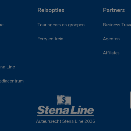
Reisopties
Partners
ne
Touringcars en groepen
Business Trave
Ferry en trein
Agenten
d
Affiliates
ena Line
ediacentrum
Auteursrecht Stena Line 2026