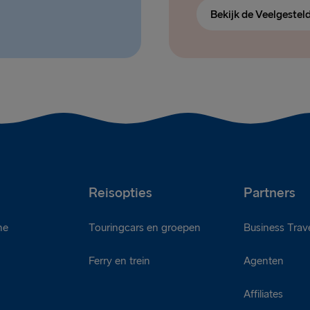
Bekijk de Veelgestel
Reisopties
Partners
ne
Touringcars en groepen
Business Trave
Ferry en trein
Agenten
d
Affiliates