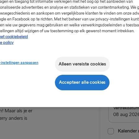
agen en toegang tot informatie verkregen met het oog op het aanbieden van
onaliseerde advertenties en analyse en statistieken van contentmarketing. We 
wsegeschiedenis en aankopen om vergelijkbare klanten te vinden om onze adv
gle en Facebook op te richten. Met het beheer van uw privacy-instellingen kunt
sen wie uw gegevens mag gebruiken en welke verwerkingsdoeleinden u toestaat
tellingen altijd wijzigen of uw toestemming op elk gewenst moment intrekken.
Vanaf €1
het cookiebeleid
e policy
enkele reis, 
d
-instellingen aanpassen
Alleen vereiste cookies
Retour
Route
Accepteer alle cookies
Cairnryan 
akt!
NAAR/VAN VK 
Vertrekdatu
n! Maar als je er
rry anders is
Hoek van Ho
Harwich → H
Kalender 