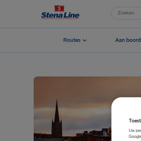
Routes
Aan boord
Toest
Uw per
Google