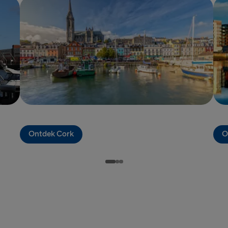
Gdynia → Ka
Rostock → T
Göteborg → 
Göteborg → 
Karlskrona 
Trelleborg 
Ontdek Cork
O
ANDERE ROUT
Travemünde
Nynäshamn 
Liepāja → 
Ventspils 