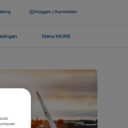
eking
Inloggen / Aanmelden
iedingen
Stena MORE
zoals
w computer