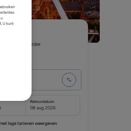
gebruiken
ertenties
 u
. U kunt
79.00
auto met bestuurder
Enkele reis
→ Belfast
& IERLAND
m
Retourdatum
lland → Harwich
oek van Holland
met lage tarieven weergeven