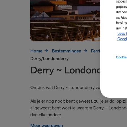
opgesl
gepers
uw bro
op Goo
beslis
uw ins
Lees 
Googl
Home
Bestemmingen
Ferries naar Ierlan
Cookie
Derry/Londonderry
Derry ~ Londonderry
Ontdek wat Derry ~ Londonderry zo bijzonder ma
Als je er nog nooit bent geweest, zul je er dol op zij
al geweest bent weet je waarom Derry ~ Londonde
dan elke andere...
Meer weergeven