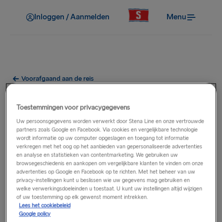
Inloggen / Aanmelden
Menu
Voorafgaand aan de reis
Wat gebeurt er als mijn afvaart
Toestemmingen voor privacygegevens
vertraagd of geannuleerd is?
Uw persoonsgegevens worden verwerkt door Stena Line en onze vertrouwde
partners zoals Google en Facebook. Via cookies en vergelijkbare technologie
wordt informatie op uw computer opgeslagen en toegang tot informatie
We streven er altijd naar passagiers voorafgaand aan hun
verkregen met het oog op het aanbieden van gepersonaliseerde advertenties
reis te informeren over vertragingen of annuleringen. In het
en analyse en statistieken van contentmarketing. We gebruiken uw
browsegeschiedenis en aankopen om vergelijkbare klanten te vinden om onze
geval van vertragingen houden we je op de hoogte en
advertenties op Google en Facebook op te richten. Met het beheer van uw
helpen we je zoveel mogelijk, maar we kunnen geen
privacy-instellingen kunt u beslissen wie uw gegevens mag gebruiken en
welke verwerkingsdoeleinden u toestaat. U kunt uw instellingen altijd wijzigen
aansprakelijkheid aanvaarden voor eventuele kosten of
of uw toestemming op elk gewenst moment intrekken.
ongemakken als de vertraging het gevolg is van slecht weer.
Lees het cookiebeleid
Raadpleeg de
Algemene reisvoorwaarden
, waarin onze
Google policy