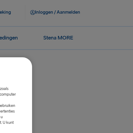
eking
Inloggen / Aanmelden
iedingen
Stena MORE
zoals
w computer
gebruiken
ertenties
 u
. U kunt