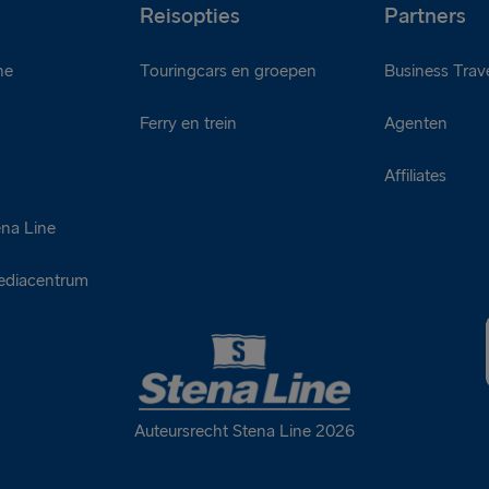
Reisopties
Partners
ne
Touringcars en groepen
Business Trave
Ferry en trein
Agenten
d
Affiliates
ena Line
ediacentrum
Auteursrecht Stena Line 2026