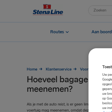
Routes
Aan boord
Toest
Home
Klantenservice
Voorafgaand aan d
Uw per
Hoeveel bagage mag i
Google
opgesl
meenemen?
gepers
uw bro
op Goo
beslis
Als je met de auto reist, is er geen limiet aan de ho
uw ins
voertuig mag meenemen, omdat deze in je voertuig 