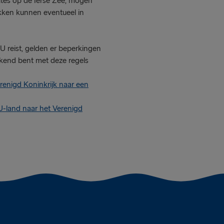
utes op de Ierse Zee, mogen
kken kunnen eventueel in
U reist, gelden er beperkingen
kend bent met deze regels
renigd Koninkrijk naar een
U-land naar het Verenigd