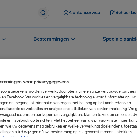
Klantenservice
Beheer bo
Bestemmingen
Speciale aanb
emmingen voor privacygegevens
e reis
Hoeveel bagage mag ik meenemen?
soonsgegevens worden verwerkt door Stena Line en onze vertrouwde partners 
k
 en Facebook. Via cookies en vergelijkbare technologie wordt informatie op u
agen en toegang tot informatie verkregen met het oog op het aanbieden van
onaliseerde advertenties en analyse en statistieken van contentmarketing. We 
wsegeschiedenis en aankopen om vergelijkbare klanten te vinden om onze adv
gle en Facebook op te richten. Met het beheer van uw privacy-instellingen kunt
sen wie uw gegevens mag gebruiken en welke verwerkingsdoeleinden u toestaat
eveelheid bagage die je in je
tellingen altijd wijzigen of uw toestemming op elk gewenst moment intrekken.
op ons autodek blijft.