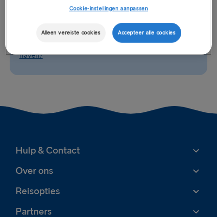
Gerelateerde vragen
Cookie-instellingen aanpassen
Kan ik overnachten in de haven?
Alleen vereiste cookies
Accepteer alle cookies
Zijn er oplaadpunten voor elektrische voertuigen in de
haven?
Hulp & Contact
Over ons
Reisopties
Partners