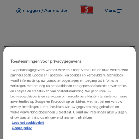
Inloggen / Aanmelden
Menu
In de haven
Welke parkeerfaciliteiten zijn
Toestemmingen voor privacygegevens
Uw persoonsgegevens worden verwerkt door Stena Line en onze vertrouwde
er in de haven?
partners zoals Google en Facebook. Via cookies en vergelijkbare technologie
wordt informatie op uw computer opgeslagen en toegang tot informatie
verkregen met het oog op het aanbieden van gepersonaliseerde advertenties
Parkeerfaciliteiten variëren in elk van onze havens, waar
en analyse en statistieken van contentmarketing. We gebruiken uw
mogelijk opties voor kort en lang parkeren beschikbaar zijn.
browsegeschiedenis en aankopen om vergelijkbare klanten te vinden om onze
advertenties op Google en Facebook op te richten. Met het beheer van uw
Selecteer voor de volledige details de relevante
route
in de
privacy-instellingen kunt u beslissen wie uw gegevens mag gebruiken en
hoofdnavigatie en selecteer vervolgens de relevante haven.
welke verwerkingsdoeleinden u toestaat. U kunt uw instellingen altijd wijzigen
of uw toestemming op elk gewenst moment intrekken.
Lees het cookiebeleid
Google policy