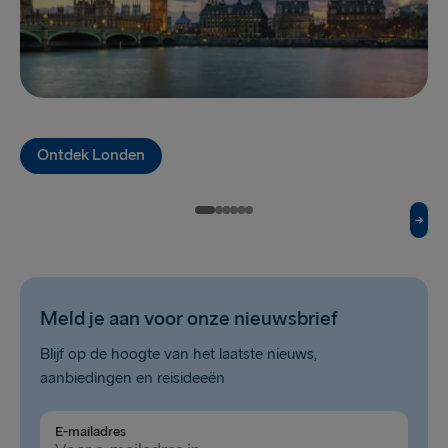
NAAR/VAN SCANDINAVIE
Kiel → Göteborg
Frederikshavn → Göteborg
Ontdek Londen
Gdynia → Karlskrona
Rostock → Trelleborg
Göteborg → Kiel
Göteborg → Frederikshavn
Meld je aan voor onze nieuwsbrief
Karlskrona → Gdynia
Blijf op de hoogte van het laatste nieuws,
Trelleborg → Rostock
aanbiedingen en reisideeën
ANDERE ROUTES
E-mailadres