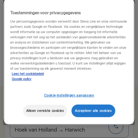
Howay Man! Welkom in Newcastle: Een stad voor
Toestemmingen voor privacygegevens
iedereen.
Uw persoonsgegevens worden verwerkt door Stena Line en onze vertrouwde
partners zoals Google en Facebook. Via cookies en vergelijkbare technologie
Newcastle upon Tyne en zijn zusterstad Gateshead
wordt informatie op uw computer opgeslagen en toegang tot informatie
verkregen met het oog op het aanbieden van gepersonaliseerde advertenties
zijn op stevige maritieme fundamenten gebouwd. Eens
en analyse en statistieken van contentmarketing. We gebruiken uw
waren het belangrijke centra voor scheepsbouw en de
browsegeschiedenis en aankopen om vergelijkbare klanten te vinden om onze
advertenties op Google en Facebook op te richten. Met het beheer van uw
productie-industrie, maar nu is het gebied een
privacy-instellingen kunt u beslissen wie uw gegevens mag gebruiken en
bloeiend...
welke verwerkingsdoeleinden u toestaat. U kunt uw instellingen altijd wijzigen
of uw toestemming op elk gewenst moment intrekken.
Meer weergeven
Lees het cookiebeleid
Google policy
Cookie-instellingen aanpassen
Vanaf €107.00
enkele reis, auto met bestuurder
Alleen vereiste cookies
Accepteer alle cookies
Route
Hoek van Holland → Harwich